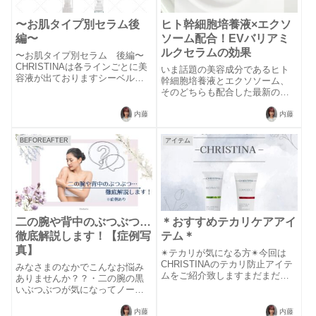
〜お肌タイプ別セラム後
ヒト幹細胞培養液×エクソ
編〜
ソーム配合！EVバリアミ
ルクセラムの効果
〜お肌タイプ別セラム 後編〜
CHRISTINAは各ラインごとに美
いま話題の美容成分であるヒト
容液が出ておりますシーベルで
幹細胞培養液とエクソソーム、
取り扱っているラインの美容液
そのどちらも配合した最新の美
を前編・後編に分けてご紹介い
容液「EVバリアミルクセラム」
たします
をご存じですか？最先端の美容
内藤
内藤
♪⑅______________⑅__________
成分をホームケアで取り入れら
____⑅❤️アブソリュートブ...
れるのは、美肌を目指す方にと
BEFOREAFTER
アイテム
って嬉しいですよね。実際に、
EVバリアミル...
二の腕や背中のぶつぶつ…
＊おすすめテカリケアアイ
徹底解説します！【症例写
テム＊
真】
✴︎テカリが気になる方✴︎今回は
CHRISTINAのテカリ防止アイテ
みなさまのなかでこんなお悩み
ムをご紹介致しますまだまだ暑
ありませんか？？・二の腕の黒
い日が続きますので是非参考に
いぶつぶつが気になってノース
してみてください
リーブが着れない…・背中のニ
♪✼••┈┈┈┈••✼••┈┈┈┈••✼••┈┈┈┈•
キビなのかわからないぶつぶつ
内藤
内藤