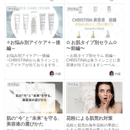
•✼❤️バランシングクリーム1日中
が気になる…・肌触りも乾燥し
お肌を保護し...
てごわついている…このぶつぶ
アイテム
アイテム
つ、ゴワつきの正体は毛孔性苔
癬と呼ばれるもの...
✧︎お悩み別アイケア✧︎～後
✩ お肌タイプ別セラム✩
編～
〜前編〜
お悩み別アイケア✨~後編
～お肌タイプ別セラム 前編～
~CHRISTINAから各ラインごと
CHRISTINAは各ラインごとに美
にアイケアが出ております今回
容液が出ておりますシーベルで
の投稿ではシーベルで取り扱っ
取り扱っているラインの美容液
ているラインの中でも
を前編・後編に分けてご紹介い
内藤
内藤
ILLUSTRIOUS・UNSTRESSの
たします*⋆⸜
アイケアを紹介致します‪✧︎＊
⸝⋆*⑅_______________⑅_______
アイテム
アイテム
ILLUSTRIOUSイラストリ...
________⑅＊ハ...
肌の“今”と“未来”を守る、
花粉による肌荒れ対策
美容液の選びかた
花粉と肌荒れ毎年花粉の季節に
なると肌の調子が悪くなる方が