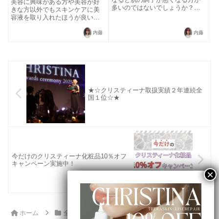
美容に興味がある方や美容が好
多いのではないでしょうか？そ
きな方以外でもスキンケアに美
れは花粉が肌に影響している可
容液を取り入れたほうが良いの
能性があります！ではどうして
か、気になる方もいるのではな
花粉の影響で肌荒れが起きるの
いでしょうか？でも、いざ使お
内藤
内藤
でしょうか？花粉が原因で起こ
うと思っても、さまざまな種類
る肌荒れの症状花粉が原因で皮
があってどれを選べば良いのか
膚のかゆみ、赤み...
わからない、なんてこともあり
ますよね。そこで...
★☆クリスティーナ取扱実績２年連続全
国１位☆★
今だけのクリスティーナ化粧品10％オフ
キャンペーン実施中！
ホーム
全記事
お知らせ