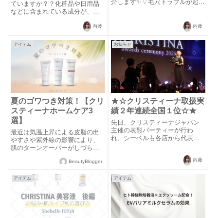
介します✨▽毛穴トラブルが起こ
ていますか？？化粧品や日用品
る原因毛穴トラブルが起こる1番
などに含まれている成分が、皮
の原因としては過剰な皮脂分泌
膚を通して体内に吸収されるこ
が関係しています。皮脂分泌が
とです。ただ、吸収できる成分
内藤
内藤
過剰になると、毛穴の中に油分
はとても限られているんで
が溜まりそれが角栓となりま
す！！お肌の一番上の層の0.02
アイテム
お知らせ
す。角栓が排出...
ミリの表皮からは、ある一定の
大きさの成分しか...
夏のゴワつき対策！【クリ
★☆クリスティーナ取扱実
スティーナホームケア3
績２年連続全国１位☆★
選】
先日、クリスティーナジャパン
主催の表彰パーティーが行わ
最近は気温上昇による皮脂の出
れ、シーベルも各店から代表ス
やすさや紫外線の影響により、
タッフと一緒に参加させていた
肌のターンオーバーがしづらく
だきました。表彰パーティーで
なり、ごわつきも出やすい時
内藤
は、本国イスラエルのインスト
BeautyBlogger
期。今の時期は乾燥＋ごわつき
ラクター直々の研修のほか、全
もチェック！※もともと乾燥肌
国に2,000近くあるクリスティー
さんも今の時期に新しい皮膚を
アイテム
アイテム
ナ取扱店の中...
作り出すことが多く、古い角質
が落ちきらないこと...