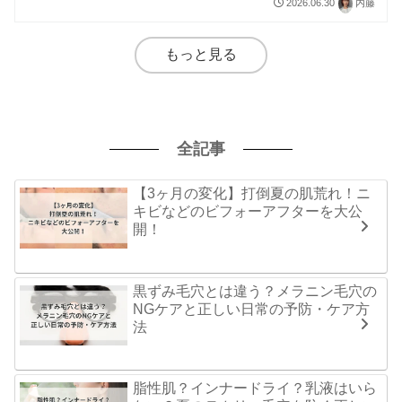
2026.06.30
内藤
もっと見る
全記事
【3ヶ月の変化】打倒夏の肌荒れ！ニ
キビなどのビフォーアフターを大公
開！
黒ずみ毛穴とは違う？メラニン毛穴の
NGケアと正しい日常の予防・ケア方
法
脂性肌？インナードライ？乳液はいら