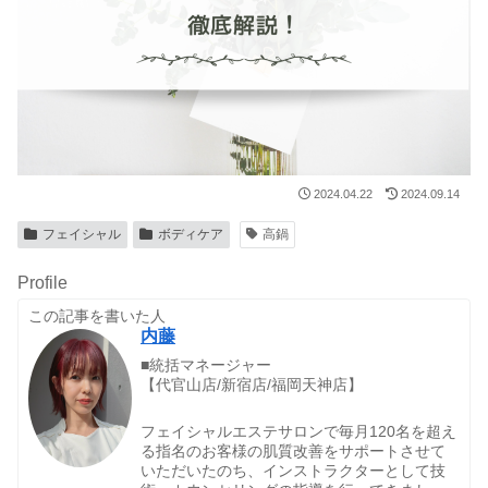
2024.04.22
2024.09.14
フェイシャル
ボディケア
高鍋
Profile
この記事を書いた人
内藤
■統括マネージャー
【代官山店/新宿店/福岡天神店】
フェイシャルエステサロンで毎月120名を超え
る指名のお客様の肌質改善をサポートさせて
いただいたのち、インストラクターとして技