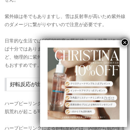
紫外線は冬でもありますし、雪は反射率が高いため紫外線
のダメージに繋がりやすいので注意が必要です。
日常的な生活ではSPF30程度の紫外線カット効果があれ
ば十分ではありますが、心配な方は日傘やサングラスな
ど、物理的に紫外線をカットできるものと組み合わせるの
もおすすめです。
好転反応が出る場合がある
ハーブピーリングを行ったあと、
好転反応
として一時的に
肌荒れが起こる可能性があります。
ハーブピーリングによる好転反応とは、内側から肌が生ま