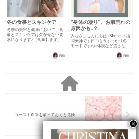
冬の食事とスキンケア
“身体の凝り”、お肌荒れの
原因かも..？
冬季の美容と健康において、食
事とスキンケアは欠かせない要
みなさまこんにちは♪Shebelle 福
素になります♪【食事】まず、冷
岡天神です(*´-`)もうすっかり冬
え込む季節に適した栄養豊富な
モードですね♪体調など崩さない
食材を摂取することが大切で
ように暖かくしてくださいね(*´-
す。温かいスープやシチューは
`)皆様は肩や背中など凝りを感じ
内藤
内藤
体を温め、根菜類は食物繊維や
ることはありますか？Shebelleへ
ビタミンを提供します。特に、
お肌のお悩み改善でご来店する
オメガ-3脂肪酸...
お...
ゴースト血管を放っておくと危険…！