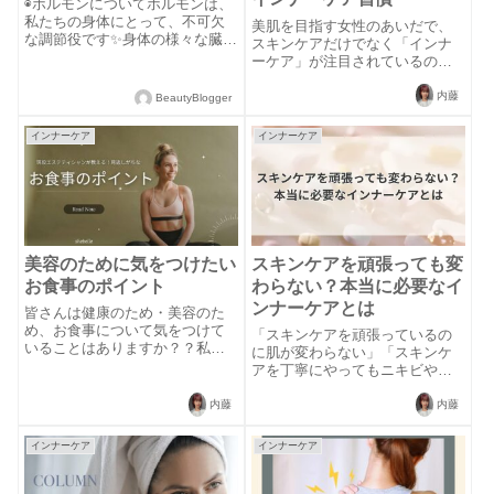
◉ホルモンについてホルモンは、
私たちの身体にとって、不可欠
美肌を目指す女性のあいだで、
な調節役です✨身体の様々な臓器
スキンケアだけでなく「インナ
から分泌され、健康の維持に欠
ーケア」が注目されているのを
かせない役割を果たしていま
ご存じですか？聞いたことがあ
す。骨や筋肉の成長に関与し、
るという方も、聞いたことがな
内藤
BeautyBlogger
エネルギーの代謝をコントロー
い方も、「インナーケア」とは
ルするだけでなく、血圧の調整
具体的にどのようなことをする
インナーケア
インナーケア
や食欲、食物の...
のか気になりますよね。インナ
ーケアとは言葉の...
美容のために気をつけたい
スキンケアを頑張っても変
お食事のポイント
わらない？本当に必要なイ
ンナーケアとは
皆さんは健康のため・美容のた
め、お食事について気をつけて
「スキンケアを頑張っているの
いることはありますか？？私た
に肌が変わらない」「スキンケ
ちの体は日々食べるものででき
アを丁寧にやってもニキビや肌
ています。健康的な食生活は、
荒れを繰り返す」こんな悩みを
美容面でもとても大切です！・
感じていませんか？スキンケア
内藤
内藤
野菜を摂るように意識してい
で改善しない肌トラブルに悩
る・おやつを控えめにしてい
み、鏡とにらめっこをするのは
インナーケア
インナーケア
る・なるべく自炊を心...
疲れてしまいますよね。もしか
したら、その肌荒れ...