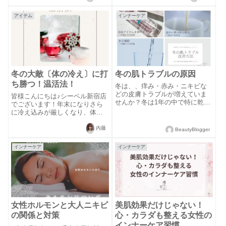
み方人に聞けな〜いことについ
が気になる…・肌触りも乾燥し
て、書いてみました是非、最後
てごわついている…このぶつぶ
アイテム
インナーケア
まで読んで...
つ、ゴワつきの正体は毛孔性苔
癬と呼ばれるもの...
冬の大敵〔体の冷え〕に打
冬の肌トラブルの原因
ち勝つ！温活法！
冬は、、痒み・赤み・ニキビな
どの皮膚トラブルが増えていま
皆様こんにちは♪シーベル新宿店
せんか？冬は1年の中で特に乾燥
でございます！年末になりさら
がひどく肌トラブルが増える時
に冷え込みが厳しくなり、体の
期でもあります！そこで、冬の
冷えに悩まれている方も多くい
肌トラブルの主な原因とその対
らっしゃるかと思います！男女
内藤
BeautyBlogger
処法をご紹介致します✨①乾燥に
で比較すると、男性約4割に対し
よる肌トラブル乾燥はかなり多
て女性約8割の方が冷え性で悩ま
インナーケア
インナーケア
くの方が悩む...
れているそうです(＞＜)多くの女
性が悩...
女性ホルモンと大人ニキビ
美肌効果だけじゃない！
の関係と対策
心・カラダも整える女性の
インナーケア習慣