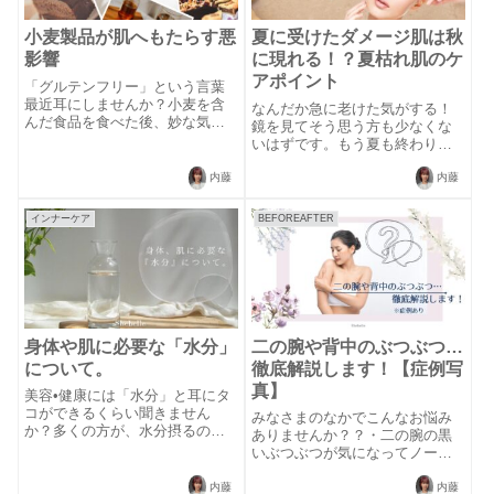
小麦製品が肌へもたらす悪
夏に受けたダメージ肌は秋
影響
に現れる！？夏枯れ肌のケ
アポイント
「グルテンフリー」という言葉
最近耳にしませんか？小麦を含
なんだか急に老けた気がする！
んだ食品を食べた後、妙な気だ
鏡を見てそう思う方も少なくな
るさや頭痛、肌荒れなどの不調
いはずです。もう夏も終わり秋
を感じる方は「セリアック病」
になりますが、秋が一年で一番
の可能性大！セリアック病と
お肌を老化させてしまうのはご
内藤
内藤
は？グルテンと呼ばれる物質に
存知でしたか？1 . 夏の強い紫外
対し異常な免疫反応が生じるこ
線によるダメージでターンオー
インナーケア
BEFOREAFTER
とで、自分自身の小...
バーが乱れる紫外線から肌を守
るフィルタ...
身体や肌に必要な「水分」
二の腕や背中のぶつぶつ…
について。
徹底解説します！【症例写
真】
美容•健康には「水分」と耳にタ
コができるくらい聞きません
みなさまのなかでこんなお悩み
か？多くの方が、水分摂るのは
ありませんか？？・二の腕の黒
当たり前‼︎と思っているかと思い
いぶつぶつが気になってノース
ますが…何で、摂らないといけ
リーブが着れない…・背中のニ
ないのか？今更、水分の種類•飲
キビなのかわからないぶつぶつ
内藤
内藤