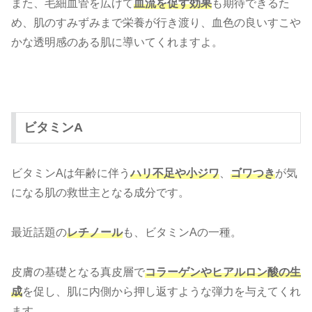
また、毛細血管を広げて
血流を促す効果
も期待できるた
め、肌のすみずみまで栄養が行き渡り、血色の良いすこや
かな透明感のある肌に導いてくれますよ。
ビタミンA
ビタミンAは年齢に伴う
ハリ不足や小ジワ
、
ゴワつき
が気
になる肌の救世主となる成分です。
最近話題の
レチノール
も、ビタミンAの一種。
皮膚の基礎となる真皮層で
コラーゲンやヒアルロン酸の生
成
を促し、肌に内側から押し返すような弾力を与えてくれ
ます。