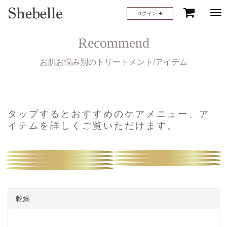
Tog
ログイン
navi
Recommend
お肌お悩み別のトリートメント/アイテム
タップするとおすすめのケアメニュー、ア
イテムを詳しくご覧いただけます。
乾燥
ニキビ
赤いニキビ跡
クレーター
黒ずみ
赤み・痒み・
毛穴の詰まり
シミ・色素沈着した
ヒリつき・
ほうれい線
・開き
ニキビ跡
乾燥
突然の肌荒れ
・たるみ