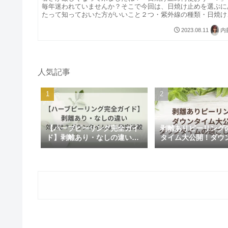
毎年迷われていませんか？そこで今回は、日焼け止めを選ぶに
たって知っておいた方がいいこと２つ・紫外線の種類・日焼け
めの種類についてお話しいたします！【紫外線は2種類あ
る？？】紫外線...
2023.08.11
内
人気記事
【ハーブピーリング完全ガイ
剥離ありピーリング
ド】剥離あり・なしの違い｜
タイム大公開！ダウ
効果は？ダウンタイムは？徹
の過ごし方も解説
底比較