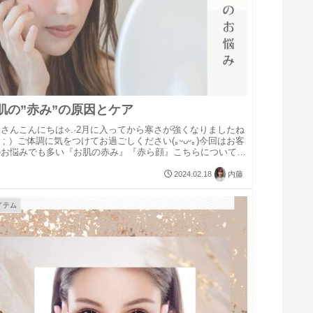
お肌の‪”‬赤み‪”‬の原因とケア
さんこんにちは⟡.·2月に入ってから寒さが強くなりましたね
; ; ）ご体調に気をつけてお過ごしください(｡ᵕᴗᵕ｡)今回はお客
のお悩みでも多い『お肌の赤み』『赤ら顔』こちらについてお
ていただきます！気になる方は是非チェックし...
2024.02.18
内藤
イテム