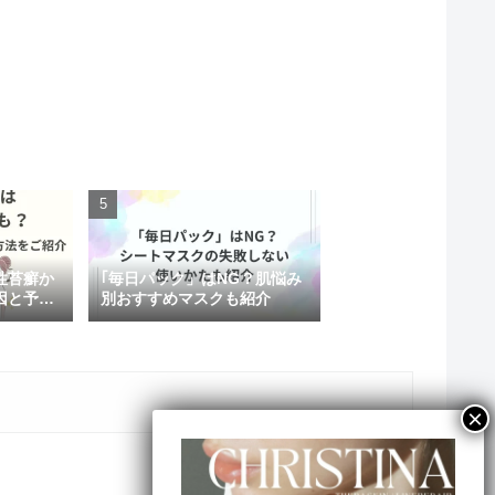
性苔癬か
｢毎日パック」はNG？肌悩み
因と予防
別おすすめマスクも紹介