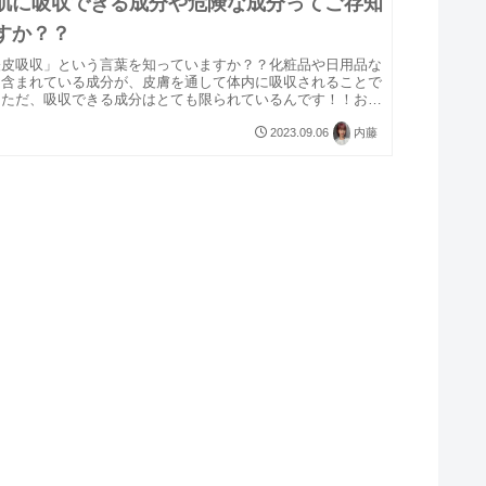
肌に吸収できる成分や危険な成分ってご存知
すか？？
経皮吸収」という言葉を知っていますか？？化粧品や日用品な
に含まれている成分が、皮膚を通して体内に吸収されることで
。ただ、吸収できる成分はとても限られているんです！！お肌
番上の層の0.02ミリの表皮からは、ある一定の大きさの成分
..
2023.09.06
内藤