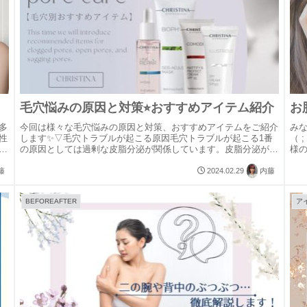
毛穴悩みの原因と対策⭐︎おすすめアイテム紹介
多
今回は様々な毛穴悩みの原因と対策、おすすめアイテムをご紹介
みな
性
します✨▽毛穴トラブルが起こる原因毛穴トラブルが起こる1番
（ 
ょ
の原因としては過剰な皮脂分泌が関係しています。皮脂分泌が過
様
ゆ
剰になると、毛穴の中に油分が溜まりそれが角栓となります。角
話さ
栓が排出...
藤
2024.02.29
内藤
BEFOREAFTER
ア