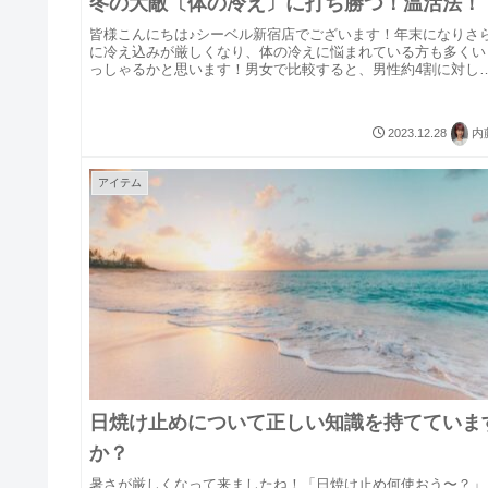
冬の大敵〔体の冷え〕に打ち勝つ！温活法！
皆様こんにちは♪シーベル新宿店でございます！年末になりさ
に冷え込みが厳しくなり、体の冷えに悩まれている方も多くい
っしゃるかと思います！男女で比較すると、男性約4割に対し
女性約8割の方が冷え性で悩まれているそうです(＞＜)多くの女
性が悩...
2023.12.28
内
アイテム
日焼け止めについて正しい知識を持てていま
か？
暑さが厳しくなって来ましたね！「日焼け止め何使おう〜？」