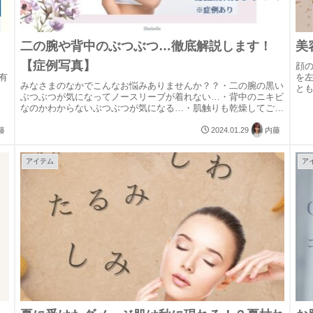
二の腕や背中のぶつぶつ…徹底解説します！
美
【症例写真】
顔
有
を
みなさまのなかでこんなお悩みありませんか？？・二の腕の黒い
と
ぶつぶつが気になってノースリーブが着れない…・背中のニキビ
イ
なのかわからないぶつぶつが気になる…・肌触りも乾燥してごわ
40代
ついている…このぶつぶつ、ゴワつきの正体は毛孔性苔癬と呼ば
れるもの...
藤
2024.01.29
内藤
アイテム
ア