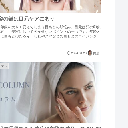
容の鍵は目元ケアにあり
の印象を大きく変えてしまう目もとの肌悩み。目元は顔の印象
左右し、美容において欠かせないポイントの一つです。年齢と
もに目もとのたるみ、しわやクマなどの目もとのエイジングサ
ンに悩む人は少なくありません。悩み始めるのは30代後半～
の...
2024.01.23
内藤
イテム