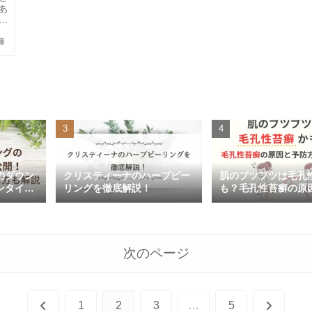
あ
止
藤
のダウン
クリスティーナのハーブピー
肌のブツブツは毛孔
ンタイム
リングを徹底解説！
も？毛孔性苔癬の原
方法をご紹介
次のページ
前
次
1
2
3
…
5