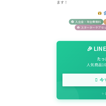
ます！
入会金・年会費無料
スターターケアセ
🎉 L
たっ
人気商品1
今
✨