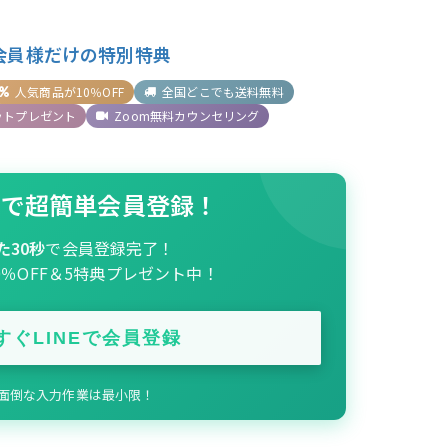
会員様だけの特別特典
人気商品が10％OFF
全国どこでも送料無料
ットプレゼント
Zoom無料カウンセリング
INEで超簡単会員登録！
た30秒
で会員登録完了！
0％OFF＆5特典プレゼント中！
すぐLINEで会員登録
 面倒な入力作業は最小限！