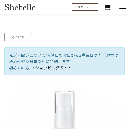
Tog
ログイン
nav
BACK
発送・配送について:決済日の翌日から2営業日以内（通常は
決済の翌々日まで）に発送します。
初めての方 →
ショッピングガイド