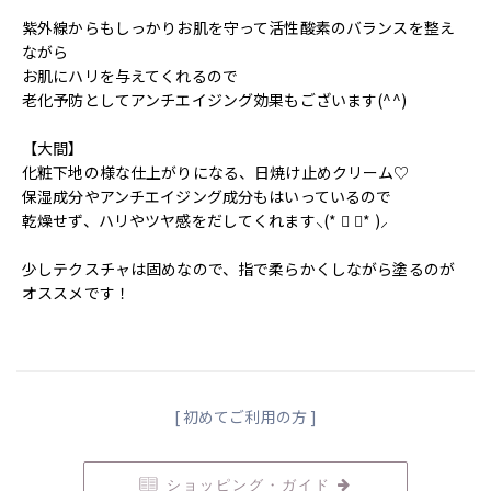
紫外線からもしっかりお肌を守って活性酸素のバランスを整え
ながら
お肌にハリを与えてくれるので
老化予防としてアンチエイジング効果もございます(^^)
【大間】
化粧下地の様な仕上がりになる、日焼け止めクリーム♡
保湿成分やアンチエイジング成分もはいっているので
乾燥せず、ハリやツヤ感をだしてくれます⸜(* ॑ ॑* )⸝
少しテクスチャは固めなので、指で柔らかくしながら塗るのが
オススメです！
[ 初めてご利用の方 ]
ショッピング・ガイド