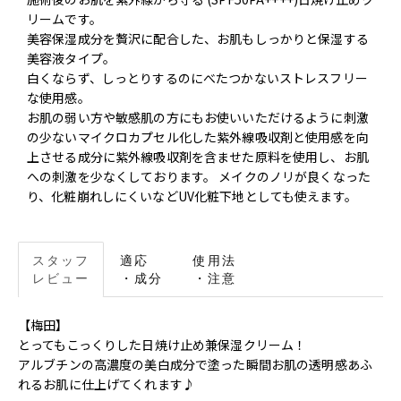
リームです。
美容保湿成分を贅沢に配合した、お肌もしっかりと保湿する
美容液タイプ。
白くならず、しっとりするのにべたつかないストレスフリー
な使用感。
お肌の弱い方や敏感肌の方にもお使いいただけるように刺激
の少ないマイクロカプセル化した紫外線吸収剤と使用感を向
上させる成分に紫外線吸収剤を含ませた原料を使用し、お肌
への刺激を少なくしております。 メイクのノリが良くなった
り、化粧崩れしにくいなどUV化粧下地としても使えます。
スタッフ
適応
使用法
レビュー
・成分
・注意
【梅田】
とってもこっくりした日焼け止め兼保湿クリーム！
アルブチンの高濃度の美白成分で塗った瞬間お肌の透明感あふ
れるお肌に仕上げてくれます♪