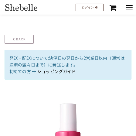
Tog
ログイン
nav
BACK
発送・配送について:決済日の翌日から2営業日以内（通常は
決済の翌々日まで）に発送します。
初めての方 →
ショッピングガイド