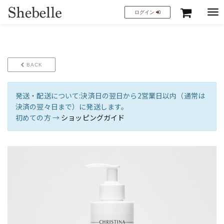
Tog
ログイン
nav
BACK
発送・配送について:決済日の翌日から2営業日以内（通常は
決済の翌々日まで）に発送します。
初めての方 →
ショッピングガイド